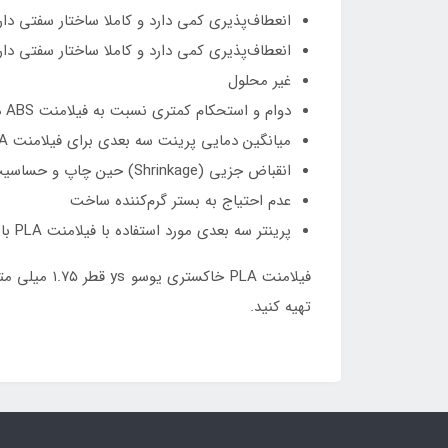
انعطاف‌پذیری کمی دارد و کاملا ساختار سفتی دار
انعطاف‌پذیری کمی دارد و کاملا ساختار سفتی دار
غیر محلول
دوام و استحکام کمتری نسبت به فیلامنت ABS دارد.
میانگین دمایی پرینت سه بعدی برای فیلامنت PLA بین ۱۸۰ تا ۲۳۰ درجه سانتیگراد است.
انقباض جزیی (Shrinkage) حین چاپ و حساسیت کمتر نسبت به ABS
عدم احتیاج به بستر گرم‌کننده ساخت
پرینتر سه بعدی مورد استفاده با فیلامنت PLA با استاندارد معمولی کافی است چون با یکبار تنظیم دما، ارتفاع بستر و سرعت پرینت، کار شروع می‌شود.
فیلامنت PLA خاکستری یوسو ys قطر ۱.۷۵ میلی متر از بهترین مواد اولیه تهیه شده است. این فیلامنت را می توانید با قیمت کمتر نسبت به فروشگاه های دیگر از
تهیه کنید.