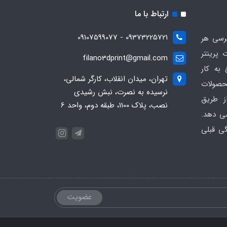
ارتباط با ما
09373225721 - 09107599077
ترسی هر
 پرینتر
filano3dprint@gmail.com
ان 1401 شروع به کار
تهران، میدان انقلاب، کارگر شمالی،
حصولات
نرسیده به نصرت، نبش رشیدی
ز طریق
نصب، پلاک 1100، طبقه دوم، واحد 6
ی دهد.
گی قبلی
عضویت