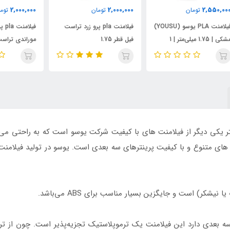
000
2,000,000
2,000,000
تومان
تومان
فیلامنت PLA یوسو (YOUSU)
فیلامنت pla پرو زرد تراست
فیلامنت pla پرو رنگ سبز
فیل قطر 1.75
موراندی تراست فیل قطر 1.75
فیل 
P خاکستری یوسو ys قطر ۱.۷۵ میلی متر یکی دیگر از فیلامنت های با کیفیت شرکت یوسو است ک
فیلامنت های متنوع و با کیفیت پرینترهای سه بعدی است. یوسو در تولید فیلا
کر) است و جایگزین بسیار مناسب برای ABS می‌باشد.
 پرینتر سه بعدی دارد این فیلامنت یک ترموپلاستیک تجزیه‌پذیر است. چون ا