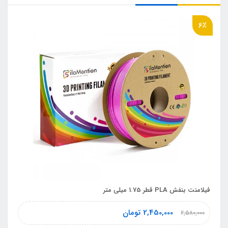
6٪
فیلامنت بنفش PLA قطر 1.75 میلی متر
2,450,000
تومان
2,580,000