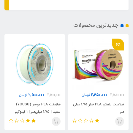
جدیدترین محصولات
6٪
2,500,000
2,450,000
2,580,000
تومان
2,500,000
تومان
فیلامنت بنفش PLA قطر 1.75 میلی
فیلامنت PLA یوسو (YOUSU)
متر
سفید | 1.75 میلی‌متر | 1 کیلوگرم