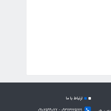
ارتباط با ما
09373225721 - 09107599077
ترسی هر