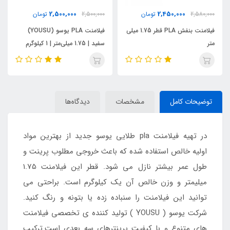
2,550,000
2,500,000
2,500,000
تومان
تومان
ش PLA قطر 1.75 میلی
فیلامنت PLA یوسو (YOUSU)
فیلامنت PLA یوسو (YOUSU)
سفید | 1.75 میلی‌متر | 1 کیلوگرم
مشکی | 1.75 میلی‌متر | 1 کیلوگرم
توضیحات کامل
مشخصات
دیدگاه‌ها
در تهیه فیلامنت pla طلایی یوسو جدید از بهترین مواد
اوليه خالص استفاده شده كه باعث خروجي مطلوب پرينت و
طول عمر بيشتر نازل مي شود. قطر اين فيلامنت 1.75
ميليمتر و وزن خالص آن یک كيلوگرم است. براحتی می
توانید این فیلامنت را سنباده زده یا بتونه و رنگ کنید.
شرکت یوسو ( YOUSU ) تولید کننده ی تخصصی فیلامنت
های متنوع و با کیفیت پرینترهای سه بعدی است.ترکیب