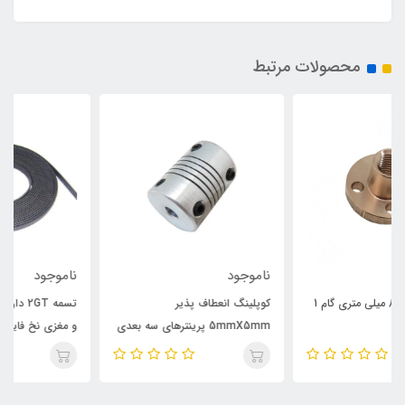
محصولات مرتبط
ناموجود
ناموجود
کوپلینگ انعطاف پذیر
تسمه 2GT دارای عرض 6 میلی متر
5mmX5mm پرینترهای سه بعدی
و مغزی نخ فایبرگلاس مخصوص
پرینتر های سه بعدی