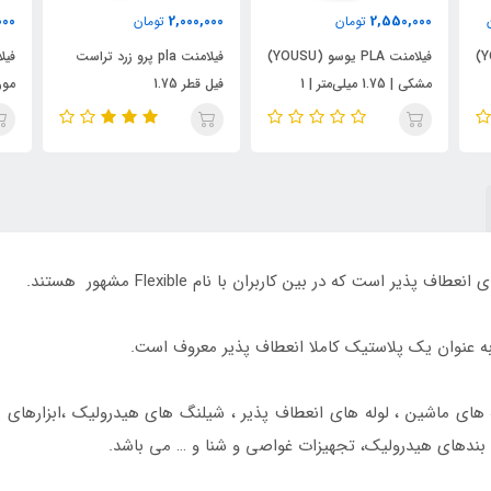
2,000,000
2,000,000
تومان
تومان
فیلامنت PLA یوسو (YOUSU)
فیلامنت pla پرو زرد تراست
فیلامنت pla پرو رنگ سبز
مشکی | 1.75 میلی‌متر | 1
فیل قطر 1.75
موراندی تراست فیل قطر 1.75
 های ماشین ، لوله های انعطاف پذیر ، شیلنگ های هیدرولیک ،ابزارهای
ندهای هیدرولیک، تجهیزات غواصی و شنا و … می باشد.