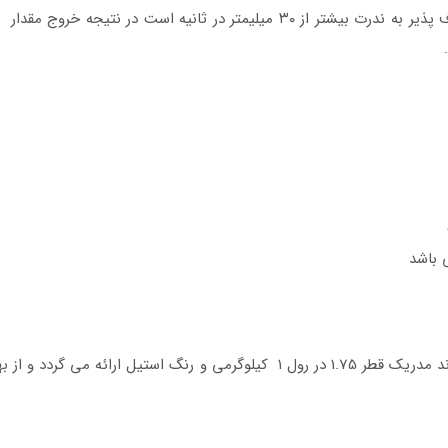
به این دلیل که سرعت پرینت برای فیلامنت انعطاف پذیر به ندرت بیشتر از ۳۰ میل
 باشد
فیلامنت tpu انعطاف پذیر (Flexible) رنگ استیل برند مدریک قطر 1.75 در رول ۱ کیل