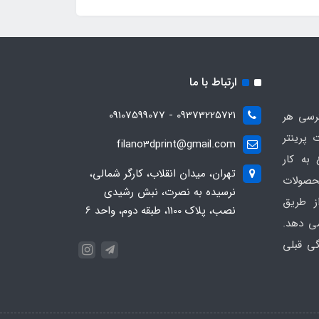
ارتباط با ما
09373225721 - 09107599077
ترسی هر
 پرینتر
filano3dprint@gmail.com
ان 1401 شروع به کار
تهران، میدان انقلاب، کارگر شمالی،
حصولات
نرسیده به نصرت، نبش رشیدی
ز طریق
نصب، پلاک 1100، طبقه دوم، واحد 6
ی دهد.
گی قبلی