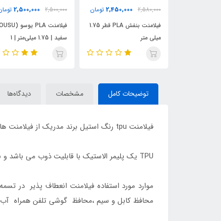
2,550,000
2,500,000
2,450,000
2,
تومان
2,500,000
تومان
تومان
فیلامنت بنفش PLA قطر 1.75
فیلامنت PLA یوسو (YOUSU)
سفید | 1.75 میلی‌متر | 1
کیلوگرم
کیلوگرم
توضیحات کامل
مشخصات
دیدگاه‌ها
فیلامنت tpu رنگ استیل برند مدریک از فیلامنت های انعطاف پذیر است که در بین کاربران با نام Flexible مشهور هستند.
TPU یک پلیمر الاستیک با قابلیت ذوب می باشد و به عنوان یک پلاستیک کاملا انعطاف پذیر معروف است.
موارد مورد استفاده فیلامنت انعطاف پذیر در تسمه
محافظ کابل و سیم ،محافظ گوشی تلفن همراه آب ب