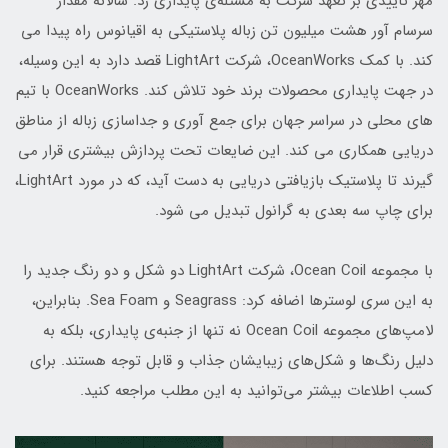
مهر تاییدی بر تعهد شرکت به مسئله‌ی پایداری زد. سالانه مقدار
سرسام آور هشت میلیون تن زباله پلاستیکی به اقیانوس راه پیدا می
کند. با کمک OceanWorks، شرکت LightArt قصد دارد به این وسیله،
در جهت پایداری محصولات برند خود تلاش کند. OceanWorks با تیم
های محلی در سراسر جهان برای جمع آوری و جداسازی زباله از مناطق
دریایی همکاری می کند. این ضایعات تحت پردازش بیشتری قرار می
گیرند تا پلاستیک بازیافتی دریایی به دست آید، که در مورد LightArt،
برای چاپ سه بعدی به گرانول تبدیل می شود.
با مجموعه Ocean Coil، شرکت LightArt دو شکل و دو رنگ جدید را
به این سری لوسترها اضافه کرد: Seagrass و Sea Foam. بنابراین،
لامپ‌های مجموعه Ocean Coil نه تنها از جنبه‌ی پایداری، بلکه به
دلیل رنگ‌ها و شکل‌های زیبایشان جذاب و قابل توجه هستند. برای
کسب اطلاعات بیشتر می‌توانید به این مطلب مراجعه کنید.