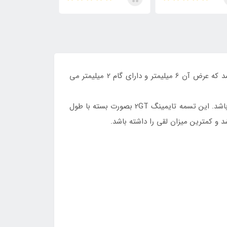
تسمه، حلقه ایست که میتواند عمل تبادل نیرو مابین چند شفت را انجام دهد. تسمه GT2-6 یک تسمه تایم دندانه دار می باشد که عرض آن 6 میلیمتر و دارای گام 2 میلیمتر می
این تسمه دارای ساختار دقیقی می باشد و Backslash ایجاد نمی کند از این رو برای CNC و پرینترهای سه بعدی مناسب می باشد. این تسمه تایمینگ 2GT بصورت بسته با طول