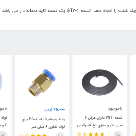
ناموجود
نام
25,000
تومان
لوله تفلون PTFE قطر داخلی
هیت
رابط پنوماتیک PC06-01 برای
اس
4 و قطر خارجی 6 میلی متری
پرینت
لوله تفلون 6 میلی متر