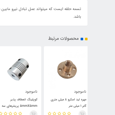
باشد.
محصولات مرتبط
ناموجود
ناموجود
مهره لید اسکرو 8 میلی متری
کوپلینگ انعطاف پذیر
تسمه 2GT دارای عرض 6
5mmX5mm پرینترهای سه
میلی متر و مغزی نخ فایبرگل
بعدی
مخصوص پرینتر های سه