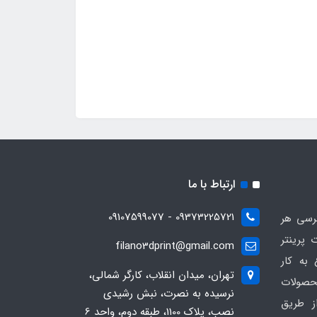
ارتباط با ما
09373225721 - 09107599077
ترسی هر
 پرینتر
filano3dprint@gmail.com
ان 1401 شروع به کار
تهران، میدان انقلاب، کارگر شمالی،
حصولات
نرسیده به نصرت، نبش رشیدی
ز طریق
نصب، پلاک 1100، طبقه دوم، واحد 6