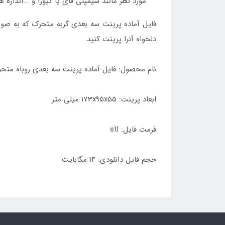
مورد نظر مانند سیمپلی فای یا کیورا و ...اندازه ه
فایل آماده پرینت سه بعدی گربه متحرک که به صورت 
دلخواه آنرا پرینت کنید.
نام محصول: فایل آماده پرینت سه بعدی روباه متح
ابعاد پرینت: 173x95x55 میلی متر
فرمت فایل: stl
حجم فایل دانلودی: 14 مگابایت