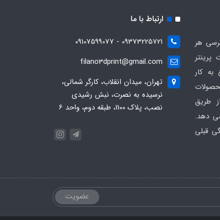
ارتباط با ما
09373225721 - 09107599077
ترسی هر
 پرینتر
filano3dprint@gmail.com
ان 1401 شروع به کار
تهران، میدان انقلاب، کارگر شمالی،
حصولات
نرسیده به نصرت، نبش رشیدی
ز طریق
نصب، پلاک 1100، طبقه دوم، واحد 6
ی دهد.
گی قبلی
عضویت