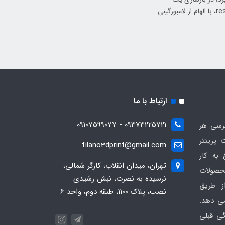
خودروی کلاسیک، یعنی Diablo Eccentrica نهفته است. این پروژه restomod، با الهام از لامبورگینی
ارتباط با ما
09373225721 - 09107599077
ترسی هر
 پرینتر
filano3dprint@gmail.com
ان 1401 شروع به کار
تهران، میدان انقلاب، کارگر شمالی،
حصولات
نرسیده به نصرت، نبش رشیدی
ز طریق
نصب، پلاک 1100، طبقه دوم، واحد 6
ی دهد.
گی قبلی