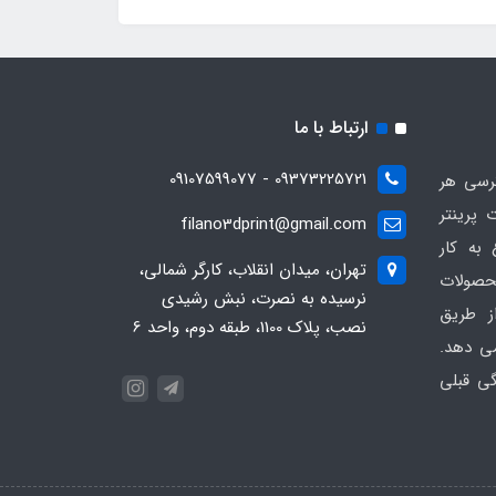
ارتباط با ما
09373225721 - 09107599077
ترسی هر
 پرینتر
filano3dprint@gmail.com
ان 1401 شروع به کار
تهران، میدان انقلاب، کارگر شمالی،
حصولات
نرسیده به نصرت، نبش رشیدی
ز طریق
نصب، پلاک 1100، طبقه دوم، واحد 6
ی دهد.
گی قبلی