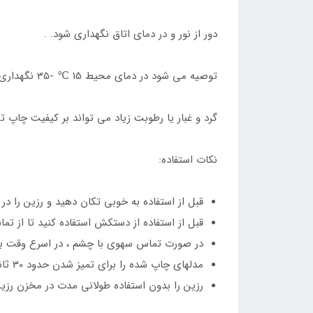
دور از نور و در دمای اتاق نگهداری شود. .
توصیه می شود در دمای محیط 15 ℃ -35 نگهداری کنید.
گرد و غبار یا رطوبت زیاد می تواند بر کیفیت چاپ ت
نکات استفاده:
قبل از استفاده به خوبی تکان دهید و رزین را در 
قبل از استفاده از دستکش استفاده کنید تا از تم
در صورت تماس سهوی با چشم ، در اسرع وقت با آ
مدلهای چاپ شده را برای تمیز شدن حدود 30 ثانیه در الکل با غلظت بالا بشویید. (غلظت توصیه شده 95 درصد یا بیشتر ، هرچه بیشتر بهتر).الکل اتانول یا ایزوپروپیل
رزین را بدون استفاده طولانی مدت در مخزن رزین