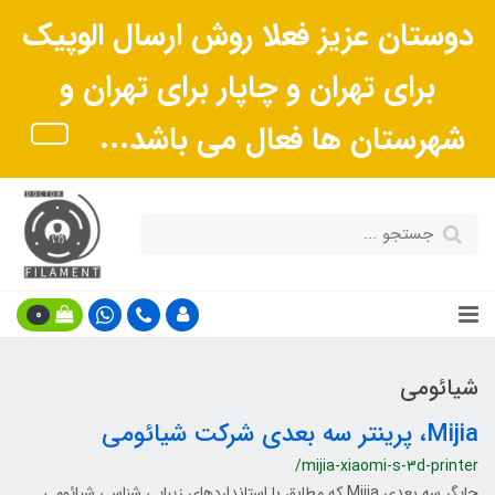
دوستان عزیز فعلا روش ارسال الوپیک
برای تهران و چاپار برای تهران و
شهرستان ها فعال می باشد...
0
شیائومی
Mijia، پرینتر سه بعدی شرکت شیائومی
/mijia-xiaomi-s-3d-printer
چاپگر سه بعدی Mijia که مطابق با استانداردهای زیبایی شناسی شیائومی